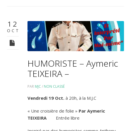
12
OCT
HUMORISTE – Aymeric
TEIXEIRA –
PAR
MJC
/
NON CLASSÉ
Vendredi 19 Oct.
à 20h, à la M.J.C
« Une croisière de folie »
Par
Aymeric
TEIXEIRA
Entrée libre
Inspiré par des humoristes comme Anthony